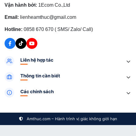
Vận hành bởi:
1Ecom Co.,Ltd
Email:
lienheamthuc@gmail.com
Hotline:
0858 670 670 ( SMS/ Zalo/ Call)
Liên hệ hợp tác
Thông tin cần biết
Các chính sách
Amthuc.com – Hành trình vị giác không giới hạn